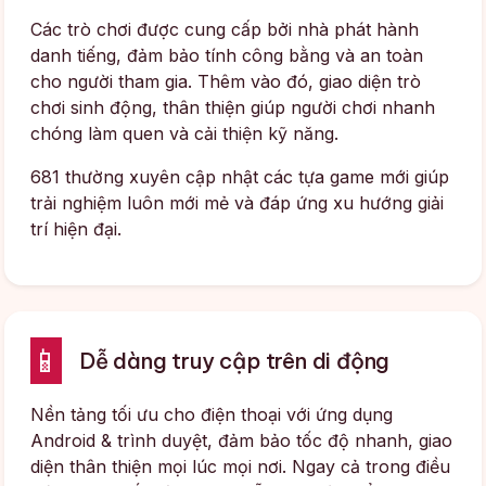
Các trò chơi được cung cấp bởi nhà phát hành
danh tiếng, đảm bảo tính công bằng và an toàn
cho người tham gia. Thêm vào đó, giao diện trò
chơi sinh động, thân thiện giúp người chơi nhanh
chóng làm quen và cải thiện kỹ năng.
681 thường xuyên cập nhật các tựa game mới giúp
trải nghiệm luôn mới mẻ và đáp ứng xu hướng giải
trí hiện đại.
📱
Dễ dàng truy cập trên di động
Nền tảng tối ưu cho điện thoại với ứng dụng
Android & trình duyệt, đảm bảo tốc độ nhanh, giao
diện thân thiện mọi lúc mọi nơi. Ngay cả trong điều