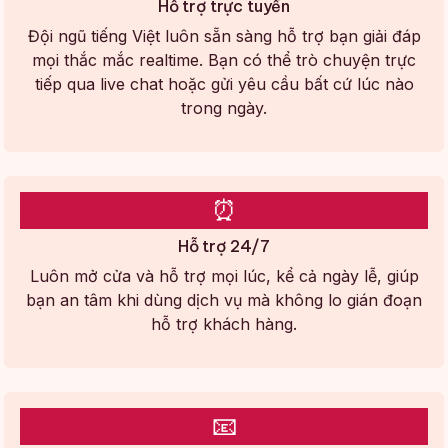
Hỗ trợ trực tuyến
Đội ngũ tiếng Việt luôn sẵn sàng hỗ trợ bạn giải đáp
mọi thắc mắc realtime. Bạn có thể trò chuyện trực
tiếp qua live chat hoặc gửi yêu cầu bất cứ lúc nào
trong ngày.
⏰
Hỗ trợ 24/7
Luôn mở cửa và hỗ trợ mọi lúc, kể cả ngày lễ, giúp
bạn an tâm khi dùng dịch vụ mà không lo gián đoạn
hỗ trợ khách hàng.
📧