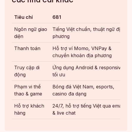
Tiêu chí
681
Ngôn ngữ giao
Tiếng Việt chuẩn, thuật ngữ địa
diện
phương
Thanh toán
Hỗ trợ ví Momo, VNPay &
chuyển khoản địa phương
Truy cập di
Ứng dụng Android & responsive
động
tối ưu
Phạm vi thể
Bóng đá Việt Nam, esports,
thao & game
casino đa dạng
Hỗ trợ khách
24/7, hỗ trợ tiếng Việt qua email
hàng
& live chat