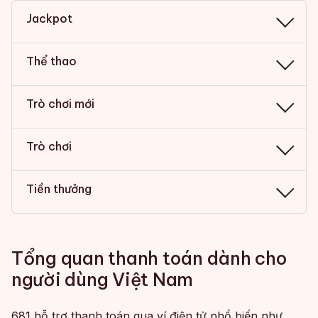
Jackpot
Thể thao
Trò chơi mới
Trò chơi
Tiền thưởng
Tổng quan thanh toán dành cho
người dùng Việt Nam
681 hỗ trợ thanh toán qua ví điện tử phổ biến như