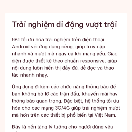
Trải nghiệm di động vượt trội
681 tối ưu hóa trải nghiệm trên điện thoại
Android với ứng dụng riêng, giúp truy cập
nhanh và mượt mà ngay cả khi mạng yếu. Giao
diện được thiết kế theo chuẩn responsive, giúp
nội dung luôn hiển thị đầy đủ, dễ đọc và thao
tác nhanh nhạy.
Ứng dụng đi kèm các chức năng thông báo để
bạn không bỏ lỡ các trận đấu, khuyến mãi hay
thông báo quan trọng. Đặc biệt, hệ thống tối ưu
hóa cho các mạng 3G/4G giúp trải nghiệm mượt
mà hơn trên các thiết bị phổ biến tại Việt Nam.
Đây là nền tảng lý tưởng cho người dùng yêu