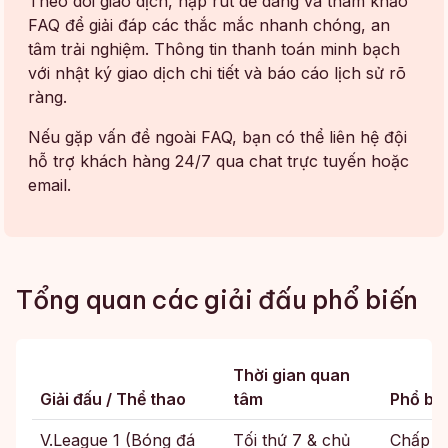
Theo dõi giao dịch, nạp rút dễ dàng và tham khảo
FAQ để giải đáp các thắc mắc nhanh chóng, an
tâm trải nghiệm. Thông tin thanh toán minh bạch
với nhật ký giao dịch chi tiết và báo cáo lịch sử rõ
ràng.
Nếu gặp vấn đề ngoài FAQ, bạn có thể liên hệ đội
hỗ trợ khách hàng 24/7 qua chat trực tuyến hoặc
email.
Tổng quan các giải đấu phổ biến
Thời gian quan
Giải đấu / Thể thao
tâm
Phổ biế
V.League 1 (Bóng đá
Tối thứ 7 & chủ
Chấp / 