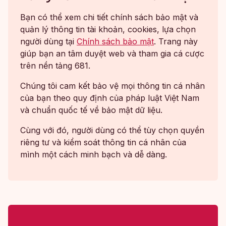
Bạn có thể xem chi tiết chính sách bảo mật và
quản lý thông tin tài khoản, cookies, lựa chọn
người dùng tại
Chính sách bảo mật
. Trang này
giúp bạn an tâm duyệt web và tham gia cá cược
trên nền tảng 681.
Chúng tôi cam kết bảo vệ mọi thông tin cá nhân
của bạn theo quy định của pháp luật Việt Nam
và chuẩn quốc tế về bảo mật dữ liệu.
Cùng với đó, người dùng có thể tùy chọn quyền
riêng tư và kiểm soát thông tin cá nhân của
mình một cách minh bạch và dễ dàng.