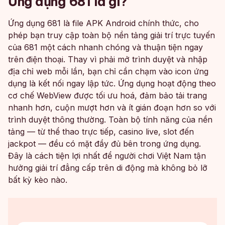
Ứng dụng 681 là gì?
Ứng dụng 681 là file APK Android chính thức, cho
phép bạn truy cập toàn bộ nền tảng giải trí trực tuyến
của 681 một cách nhanh chóng và thuận tiện ngay
trên điện thoại. Thay vì phải mở trình duyệt và nhập
địa chỉ web mỗi lần, bạn chỉ cần chạm vào icon ứng
dụng là kết nối ngay lập tức. Ứng dụng hoạt động theo
cơ chế WebView được tối ưu hoá, đảm bảo tải trang
nhanh hơn, cuộn mượt hơn và ít gián đoạn hơn so với
trình duyệt thông thường. Toàn bộ tính năng của nền
tảng — từ thể thao trực tiếp, casino live, slot đến
jackpot — đều có mặt đầy đủ bên trong ứng dụng.
Đây là cách tiện lợi nhất để người chơi Việt Nam tận
hưởng giải trí đẳng cấp trên di động mà không bỏ lỡ
bất kỳ kèo nào.