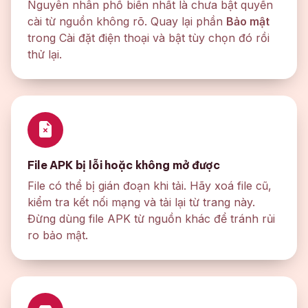
Nguyên nhân phổ biến nhất là chưa bật quyền
cài từ nguồn không rõ. Quay lại phần
Bảo mật
trong Cài đặt điện thoại và bật tùy chọn đó rồi
thử lại.
File APK bị lỗi hoặc không mở được
File có thể bị gián đoạn khi tải. Hãy xoá file cũ,
kiểm tra kết nối mạng và tải lại từ trang này.
Đừng dùng file APK từ nguồn khác để tránh rủi
ro bảo mật.