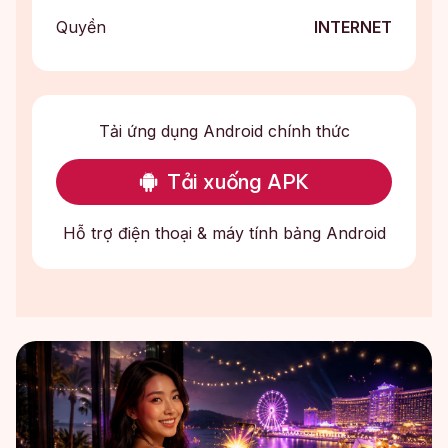
Quyền
INTERNET
Tải ứng dụng Android chính thức
Tải xuống APK
Hỗ trợ điện thoại & máy tính bảng Android