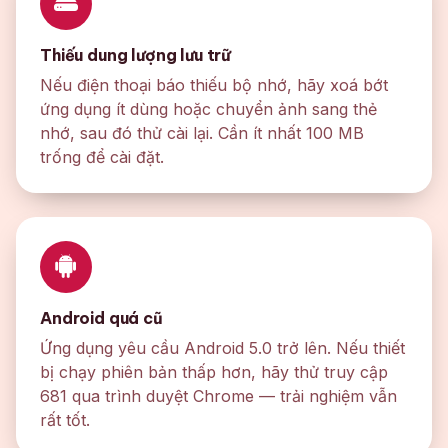
Thiếu dung lượng lưu trữ
Nếu điện thoại báo thiếu bộ nhớ, hãy xoá bớt
ứng dụng ít dùng hoặc chuyển ảnh sang thẻ
nhớ, sau đó thử cài lại. Cần ít nhất 100 MB
trống để cài đặt.
Android quá cũ
Ứng dụng yêu cầu Android 5.0 trở lên. Nếu thiết
bị chạy phiên bản thấp hơn, hãy thử truy cập
681 qua trình duyệt Chrome — trải nghiệm vẫn
rất tốt.