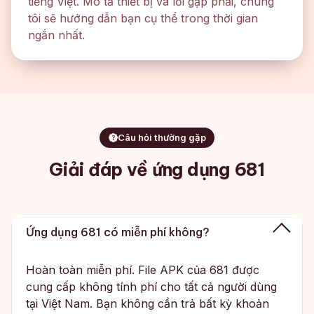
tiếng Việt. Mô tả thiết bị và lỗi gặp phải, chúng
tôi sẽ hướng dẫn bạn cụ thể trong thời gian
ngắn nhất.
Câu hỏi thường gặp
Giải đáp về ứng dụng 681
Ứng dụng 681 có miễn phí không?
Hoàn toàn miễn phí. File APK của 681 được
cung cấp không tính phí cho tất cả người dùng
tại Việt Nam. Bạn không cần trả bất kỳ khoản