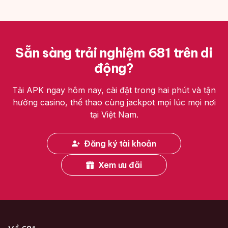
Sẵn sàng trải nghiệm 681 trên di
động?
Tải APK ngay hôm nay, cài đặt trong hai phút và tận
hưởng casino, thể thao cùng jackpot mọi lúc mọi nơi
tại Việt Nam.
Đăng ký tài khoản
Xem ưu đãi