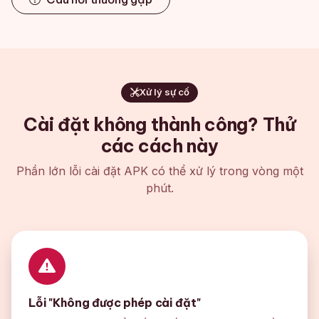
Xử lý sự cố
Cài đặt không thành công? Thử
các cách này
Phần lớn lỗi cài đặt APK có thể xử lý trong vòng một
phút.
Lỗi "Không được phép cài đặt"