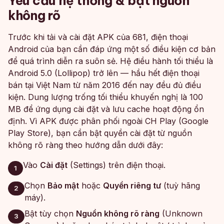
Yêu cầu hệ thống & bật nguồn
không rõ
Trước khi tải và cài đặt APK của 681, điện thoại
Android của bạn cần đáp ứng một số điều kiện cơ bản
để quá trình diễn ra suôn sẻ. Hệ điều hành tối thiểu là
Android 5.0 (Lollipop) trở lên — hầu hết điện thoại
bán tại Việt Nam từ năm 2016 đến nay đều đủ điều
kiện. Dung lượng trống tối thiểu khuyến nghị là 100
MB để ứng dụng cài đặt và lưu cache hoạt động ổn
định. Vì APK được phân phối ngoài CH Play (Google
Play Store), bạn cần bật quyền cài đặt từ nguồn
không rõ ràng theo hướng dẫn dưới đây:
Vào
Cài đặt
(Settings) trên điện thoại.
1
Chọn
Bảo mật
hoặc
Quyền riêng tư
(tuỳ hãng
2
máy).
Bật tùy chọn
Nguồn không rõ ràng
(Unknown
3