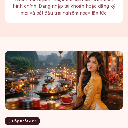
hình chính. Đăng nhập tài khoản hoặc đăng ký
mới và bắt đầu trải nghiệm ngay lập tức.
Cập nhật APK